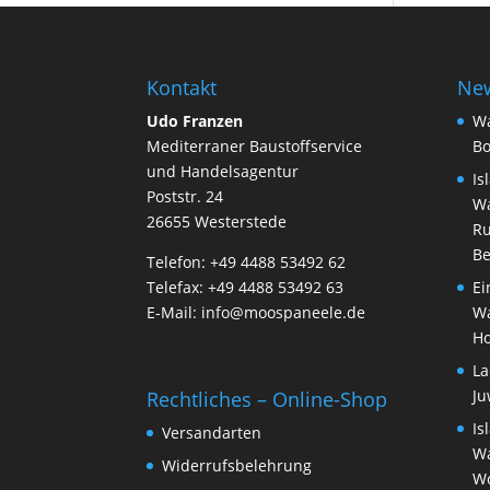
Kontakt
Ne
Udo Franzen
Wa
Mediterraner Baustoffservice
Bo
und Handelsagentur
Is
Poststr. 24
Wa
26655 Westerstede
Ru
Be
Telefon: +49 4488 53492 62
Telefax: +49 4488 53492 63
Ei
E-Mail: info@moospaneele.de
Wa
Ho
La
Ju
Rechtliches – Online-Shop
Is
Versandarten
Wa
Widerrufsbelehrung
W