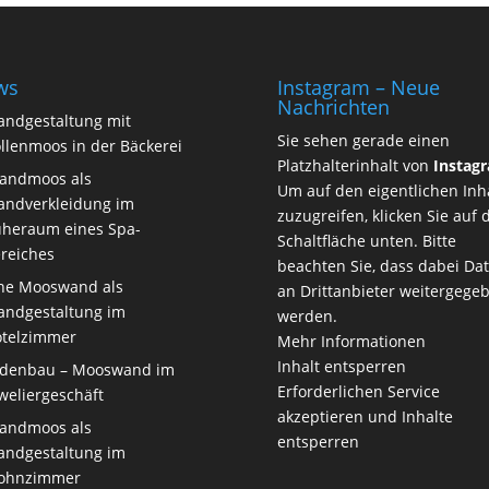
ws
Instagram – Neue
Nachrichten
ndgestaltung mit
Sie sehen gerade einen
llenmoos in der Bäckerei
Platzhalterinhalt von
Instag
landmoos als
Um auf den eigentlichen Inh
ndverkleidung im
zuzugreifen, klicken Sie auf 
heraum eines Spa-
Schaltfläche unten. Bitte
reiches
beachten Sie, dass dabei Da
ne Mooswand als
an Drittanbieter weitergege
ndgestaltung im
werden.
telzimmer
Mehr Informationen
Inhalt entsperren
denbau – Mooswand im
Erforderlichen Service
weliergeschäft
akzeptieren und Inhalte
landmoos als
entsperren
ndgestaltung im
ohnzimmer