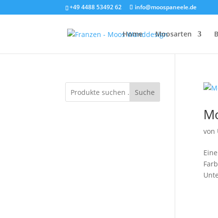
+49 4488 53492 62
info@moospaneele.de
Home
Moosarten
B
Suche
Mo
von
Eine
Farb
Unte