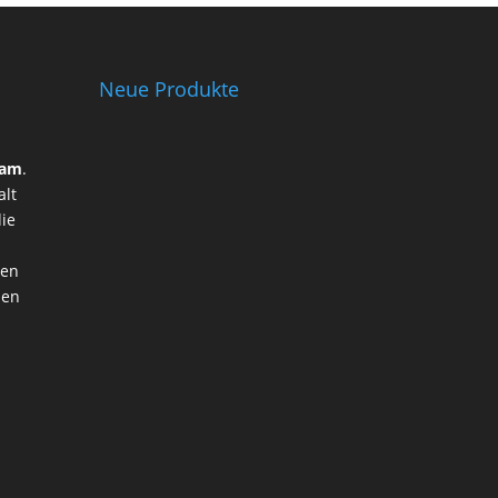
Neue Produkte
ram
.
alt
die
ten
ben