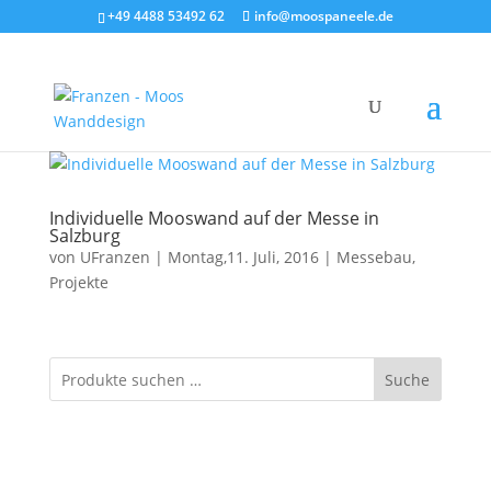
+49 4488 53492 62
info@moospaneele.de
Individuelle Mooswand auf der Messe in
Salzburg
von
UFranzen
|
Montag,11. Juli, 2016
|
Messebau
,
Projekte
Suche