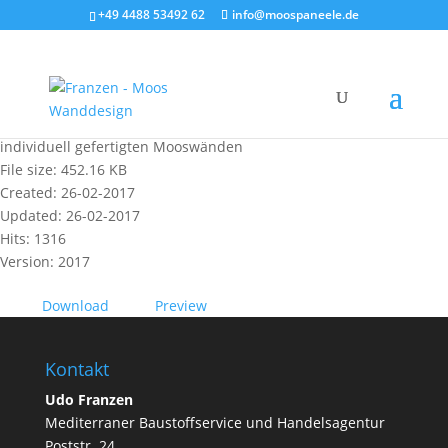
+49 4488 53492 62
info@moospaneele.de
Moospaneele - Flyer - Mooswände
Kleine Übersicht mit Informtionen und Bildern zu unseren
individuell gefertigten Mooswänden
File size: 452.16 KB
Created: 26-02-2017
Updated: 26-02-2017
Hits: 1316
Version: 2017
Download
Preview
Kontakt
Udo Franzen
Mediterraner Baustoffservice und Handelsagentur
Poststr. 24